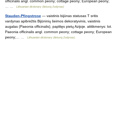
officinalis angl. common peony; cottage peony; European peony;
… …
Lithuanian dictionary (lietuvių žodynas)
Stauden-Pfingstrose
— vaistinis bijūnas statusas T sritis
vardynas apibrėžtis Bijūninių šeimos dekoratyvinis, vaistinis
augalas (Paeonia officinalis), paplitęs pietų Azijoje. atitikmenys: lot.
Paeonia officinalis angl. common peony; cottage peony; European
peony;… …
Lithuanian dictionary (lietuvių žodynas)