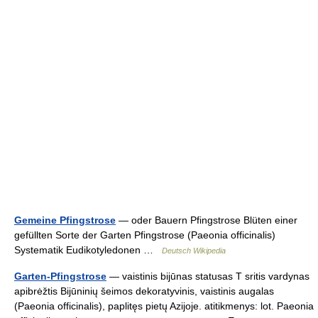
Gemeine Pfingstrose
— oder Bauern Pfingstrose Blüten einer
gefüllten Sorte der Garten Pfingstrose (Paeonia officinalis)
Systematik Eudikotyledonen …
Deutsch Wikipedia
Garten-Pfingstrose
— vaistinis bijūnas statusas T sritis vardynas
apibrėžtis Bijūninių šeimos dekoratyvinis, vaistinis augalas
(Paeonia officinalis), paplitęs pietų Azijoje. atitikmenys: lot. Paeonia