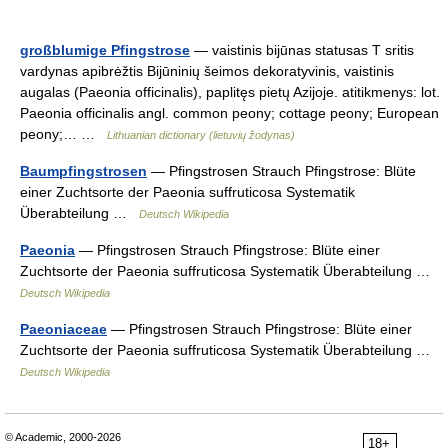
großblumige Pfingstrose
— vaistinis bijūnas statusas T sritis
vardynas apibrėžtis Bijūninių šeimos dekoratyvinis, vaistinis
augalas (Paeonia officinalis), paplitęs pietų Azijoje. atitikmenys: lot.
Paeonia officinalis angl. common peony; cottage peony; European
peony;… …
Lithuanian dictionary (lietuvių žodynas)
Baumpfingstrosen
— Pfingstrosen Strauch Pfingstrose: Blüte
einer Zuchtsorte der Paeonia suffruticosa Systematik
Überabteilung …
Deutsch Wikipedia
Paeonia
— Pfingstrosen Strauch Pfingstrose: Blüte einer
Zuchtsorte der Paeonia suffruticosa Systematik Überabteilung …
Deutsch Wikipedia
Paeoniaceae
— Pfingstrosen Strauch Pfingstrose: Blüte einer
Zuchtsorte der Paeonia suffruticosa Systematik Überabteilung …
Deutsch Wikipedia
© Academic, 2000-2026
18+