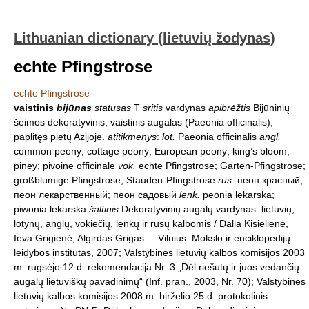
Lithuanian dictionary (lietuvių žodynas)
echte Pfingstrose
echte Pfingstrose
vaistinis
bijūnas
statusas
T
sritis
vardynas
apibrėžtis
Bijūninių
šeimos dekoratyvinis, vaistinis augalas (Paeonia officinalis),
paplitęs pietų Azijoje.
atitikmenys
:
lot.
Paeonia officinalis
angl.
common peony; cottage peony; European peony; king’s bloom;
piney; pivoine officinale
vok.
echte Pfingstrose; Garten-Pfingstrose;
großblumige Pfingstrose; Stauden-Pfingstrose
rus.
пеон красный;
пеон лекарственный; пеон садовый
lenk.
peonia lekarska;
piwonia lekarska
šaltinis
Dekoratyvinių augalų vardynas: lietuvių,
lotynų, anglų, vokiečių, lenkų ir rusų kalbomis / Dalia Kisielienė,
Ieva Grigienė, Algirdas Grigas. – Vilnius: Mokslo ir enciklopedijų
leidybos institutas, 2007; Valstybinės lietuvių kalbos komisijos 2003
m. rugsėjo 12 d. rekomendacija Nr. 3 „Dėl riešutų ir juos vedančių
augalų lietuviškų pavadinimų“ (Inf. pran., 2003, Nr. 70); Valstybinės
lietuvių kalbos komisijos 2008 m. birželio 25 d. protokolinis