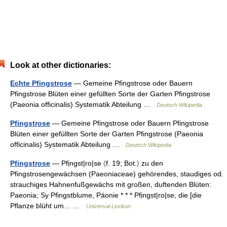
Look at other dictionaries:
Echte Pfingstrose
— Gemeine Pfingstrose oder Bauern
Pfingstrose Blüten einer gefüllten Sorte der Garten Pfingstrose
(Paeonia officinalis) Systematik Abteilung …
Deutsch Wikipedia
Pfingstrose
— Gemeine Pfingstrose oder Bauern Pfingstrose
Blüten einer gefüllten Sorte der Garten Pfingstrose (Paeonia
officinalis) Systematik Abteilung …
Deutsch Wikipedia
Pfingstrose
— Pfịngst|ro|se 〈f. 19; Bot.〉 zu den
Pfingstrosengewächsen (Paeoniaceae) gehörendes, staudiges od.
strauchiges Hahnenfußgewächs mit großen, duftenden Blüten:
Paeonia; Sy Pfingstblume, Päonie * * * Pfịngst|ro|se, die [die
Pflanze blüht um… …
Universal-Lexikon