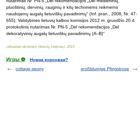
nutarimas Nr. PN-5 „Dėl rekomendacijos „Dėl medieninių,
pluoštinių, dervinių, rauginių ir kitų techninėms reikmėms
naudojamų augalų lietuviškų pavadinimų“ (Inf. pran., 2008, Nr. 47-
655); Valstybinės lietuvių kalbos komisijos 2012 m. gruodžio 20 d.
protokolinis nutarimas Nr. PN-5 „Dėl rekomendacijos „Dėl
dekoratyvinių augalų lietuviškų pavadinimų (A–B)“
Lithuanian dictionary (lietuvių žodynas)
.
2015
.
Игры ⚽
Нужна курсовая?
cottage peony
großblumige Pfingstrose